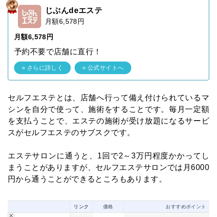
じぶんdeエステ
月額6,578円
月額6,578円
予約不要で店舗に直行！
» さらに詳しく
» 公式サイトへ
セルフエステとは、店舗へ行って備え付けられているマ
シンを自分で使って、施術をすることです。毎月一定額
を支払うことで、エステの施術が受け放題になるサービ
スがセルフエステのサブスクです。
エステサロンに通うと、1回で2～3万円程度かかってし
まうことがありますが、セルフエステサロンでは月6000
円から通うことができるところもあります。
リンク
価格
おすすめポイント