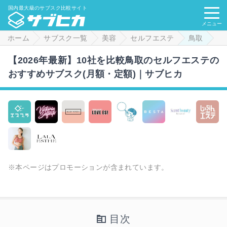
国内最大級のサブスク比較サイト
メニュー
ホーム
サブスク一覧
美容
セルフエステ
鳥取
【2026年最新】10社を比較鳥取のセルフエステの
おすすめサブスク(月額・定額)｜サブヒカ
※本ページはプロモーションが含まれています。
目次