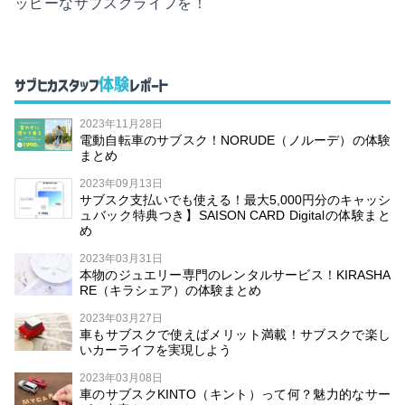
ッピーなサブスクライフを！
体験
サブヒカスタッフ
レポート
2023年11月28日
電動自転車のサブスク！NORUDE（ノルーデ）の体験
まとめ
2023年09月13日
サブスク支払いでも使える！最大5,000円分のキャッシ
ュバック特典つき】SAISON CARD Digitalの体験まと
め
2023年03月31日
本物のジュエリー専門のレンタルサービス！KIRASHA
RE（キラシェア）の体験まとめ
2023年03月27日
車もサブスクで使えばメリット満載！サブスクで楽し
いカーライフを実現しよう
2023年03月08日
車のサブスクKINTO（キント）って何？魅力的なサー