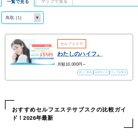
マップで見る
一覧で見る
鳥取 (1)
▼
セルフエステ
わたしのハイフ。
月額10,000円～
詳しく見る
公式サイト
マップを見る
おすすめセルフエステサブスクの比較ガイ
ド！2026年最新