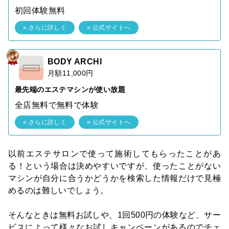
初回体験無料
» さらに詳しく
» 公式サイトへ
BODY ARCHI
月額11,000円
最先端のエステマシンが使い放題
全店無料で無料で体験
» さらに詳しく
» 公式サイトへ
以前エステサロンで使って施術してもらったことがあ
る！という場合は決めやすいですが、使ったことがない
マシンが自分に合うかどうかを検索した情報だけで見極
めるのは難しいでしょう。
そんなときは無料お試しや、1回500円の体験など、サー
ビスによって様々なお試しキャンペーンがあるのでチェ