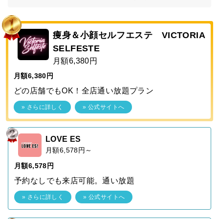
痩身＆小顔セルフエステ VICTORIA
SELFESTE
月額6,380円
月額6,380円
どの店舗でもOK！全店通い放題プラン
» さらに詳しく
» 公式サイトへ
LOVE ES
月額6,578円～
月額6,578円
予約なしでも来店可能。通い放題
» さらに詳しく
» 公式サイトへ