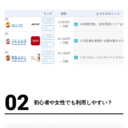
リンク
価格
おすすめポイント
公式HP
6,590円
24時間営業。女性専用エリアも完
JOY FIT
／月額
詳しく
公式HP
10,340円
コナミスポ
179店舗を展開する国内最大のスポ
／月額
ーツクラブ
詳しく
15,180円
公式HP
東急スポー
～
スタジオレッスンやパーソナルトレ
ツオアシス
詳しく
／月額
初心者や女性でも利用しやすい？