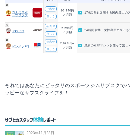
公式HP
10,340円
コナミスポ
179店舗を展開する国内最大のスポ
／月額
ーツクラブ
詳しく
公式HP
6,590円
24時間営業。女性専用エリアも完
JOY FIT
／月額
詳しく
公式HP
7,678円～
最新の卓球マシンを使って楽しく有
ピンポンFIT
／月額
詳しく
それではあなたにピッタリのスポーツジムサブスクでハ
ッピーなサブスクライフを！
体験
サブヒカスタッフ
レポート
2023年11月28日