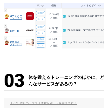
リンク
価格
おすすめポイント
公式HP
10,340円
コナミスポ
179店舗を展開する国内最大のスポ
／月額
ーツクラブ
詳しく
公式HP
6,590円
24時間営業。女性専用エリアも完
JOY FIT
／月額
詳しく
15,180円
公式HP
東急スポー
～
スタジオレッスンやパーソナルトレ
ツオアシス
詳しく
／月額
体を鍛えるトレーニングのほかに、ど
んなサービスがあるの？
【PR】貴社のサブスク体験レポートを書きます！