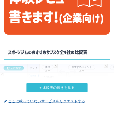
スポーツジムのおすすめサブスク全4社の比較表
価格
おすすめポイント
元に戻す
リンク
公式HP
6,590円
24時間営業。女性専用エリアも完備
JOY FIT
／月額
詳しく
+ 比較表の続きを見る
価格
おすすめポイント
元に戻す
リンク
ここに載っていないサービスをリクエストする