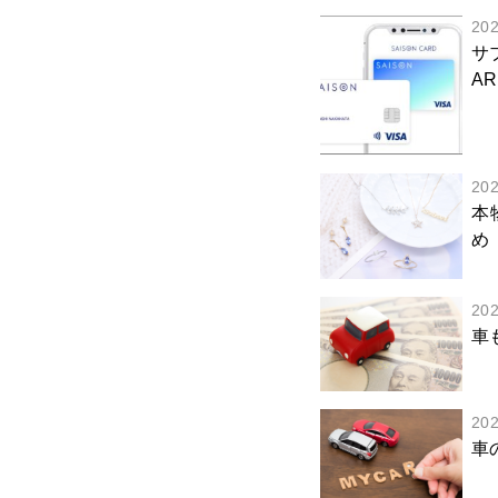
20
サ
AR
20
本
め
20
車
20
車