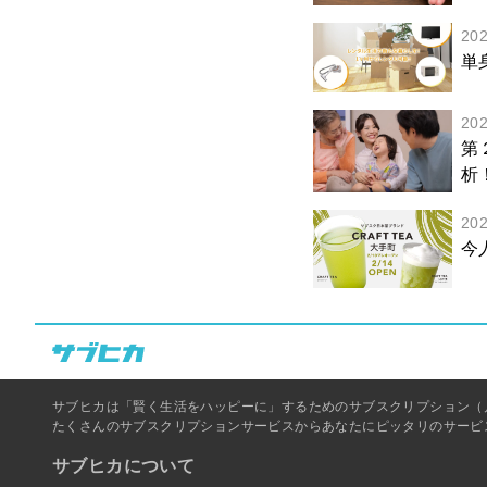
20
単
20
第
析
20
今
サブヒカは「賢く生活をハッピーに」するためのサブスクリプション（
たくさんのサブスクリプションサービスからあなたにピッタリのサービ
サブヒカについて