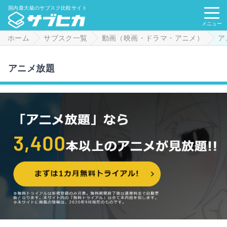
国内最大級のサブスク比較サイト
メニュー
ホーム
サブスク一覧
動画（映画・ドラマ・アニメ）
ア
アニメ放題