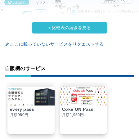
価格
おすすめポイント
元に戻す
リンク
自販機初！毎日1本ドリンクが受け取れる
公式HP
980円
豊富なラインナップからお好きなドリン
every pass
／月額
詳しく
専用アプリを自販機にかざすだけのかん
+ 比較表の続きを見る
価格
おすすめポイント
元に戻す
リンク
ここに載っていないサービスをリクエストする
自販機のサービス
every pass
Coke ON Pass
月額980円
月額1,980円～