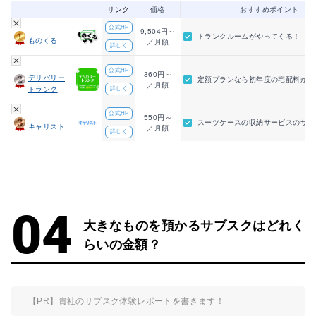
リンク
価格
おすすめポイント
公式HP
9,504円～
トランクルームがやってくる！
ものくる
／月額
詳しく
公式HP
360円～
デリバリー
定額プランなら初年度の宅配料が1
／月額
トランク
詳しく
公式HP
550円～
スーツケースの収納サービスのサブ
キャリスト
／月額
詳しく
大きなものを預かるサブスクはどれく
らいの金額？
【PR】貴社のサブスク体験レポートを書きます！