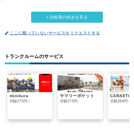
公式HP
440円～
預け入れの送料は何回利用しても無料
AZUKEL
／月額
詳しく
+ 比較表の続きを見る
価格
おすすめポイント
元に戻す
リンク
ここに載っていないサービスをリクエストする
トランクルームのサービス
minikura
サマリーポケット
CARAETO
月額275円～
月額275円
月額264円～