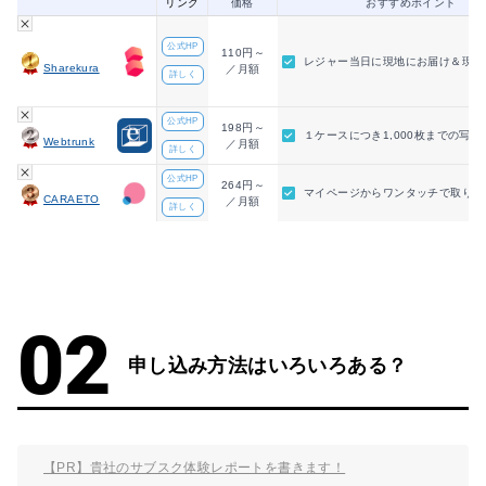
リンク
価格
おすすめポイント
公式HP
110円～
レジャー当日に現地にお届け＆現地
Sharekura
／月額
詳しく
公式HP
198円～
１ケースにつき1,000枚までの写
Webtrunk
／月額
詳しく
公式HP
264円～
マイページからワンタッチで取り出
CARAETO
／月額
詳しく
申し込み方法はいろいろある？
【PR】貴社のサブスク体験レポートを書きます！