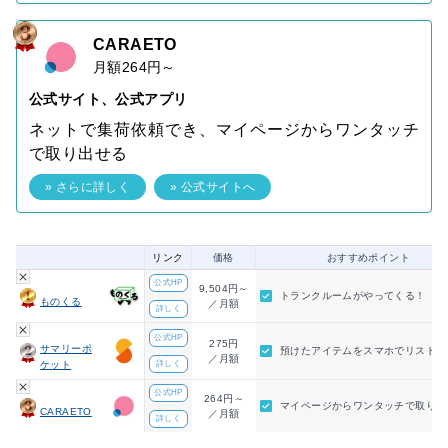
CARAETO
月額264円～
公式サイト、公式アプリ
ネットで集荷依頼でき、マイページからワンタッチ
で取り出せる
» さらに詳しく
» 公式サイトへ
リンク
価格
おすすめポイント
公式HP
9,504円～
トランクルームがやってくる！
ものくる
／月額
詳しく
公式HP
275円
サマリーポ
預けたアイテムをスマホでリスト化
／月額
ケット
詳しく
公式HP
264円～
マイページからワンタッチで取り出
CARAETO
／月額
詳しく