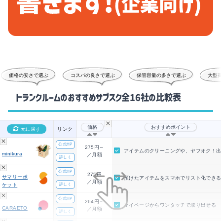
価格の安さで選ぶ
コスパの良さで選ぶ
保管容量の多さで選ぶ
大型荷物
トランクルームのおすすめサブスク全16社の比較表
価格
おすすめポイント
元に戻す
リンク
公式HP
275円～
アイテムのクリーニングや、ヤフオク！
minikura
／月額
詳しく
公式HP
275円
サマリーポ
預けたアイテムをスマホでリスト化でき
／月額
ケット
詳しく
公式HP
264円～
マイページからワンタッチで取り出せる
CARAETO
／月額
詳しく