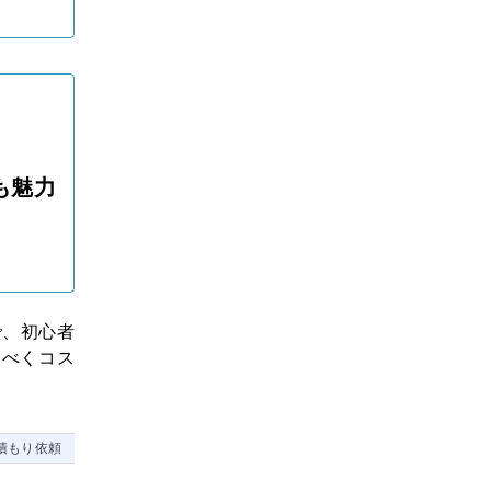
も魅力
で、初心者
るべくコス
積もり依頼
植物数
植物指定
メン
清掃