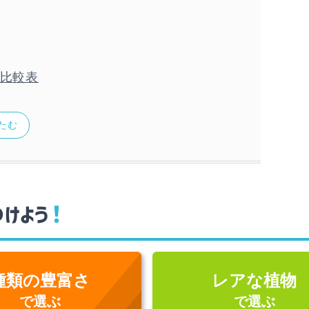
の比較表
たむ
！
つけよう
種類の豊富さ
レアな植物
で選ぶ
で選ぶ