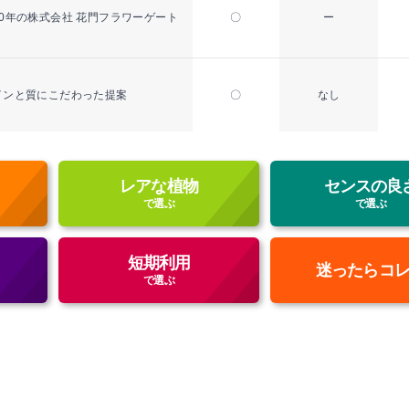
50年の株式会社 花門フラワーゲート
〇
ー
インと質にこだわった提案
〇
なし
レアな植物
センスの良
で選ぶ
で選ぶ
短期利用
迷ったらコ
で選ぶ