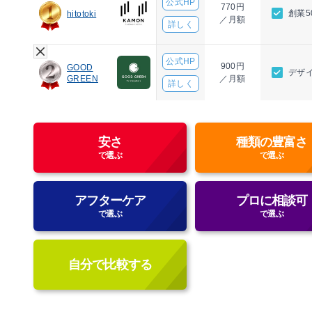
公式HP
770円
創業
hitotoki
／月額
詳しく
公式HP
900円
GOOD
デザ
GREEN
／月額
詳しく
安さ
種類の豊富さ
で選ぶ
で選ぶ
アフターケア
プロに相談可
で選ぶ
で選ぶ
自分で比較する