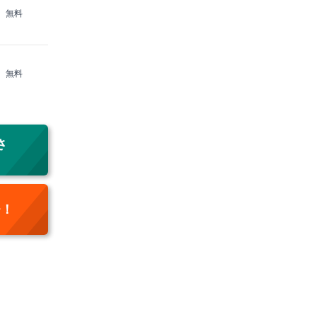
病害
無料
300種類以上
プラン内容によってスタッフがセレクト
植
水
搬入
無料
100種類以上
おまかせ
・自由（プランによる）
交換
病害
さ
レ！