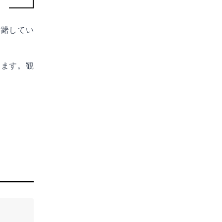
躊躇してい
します。観