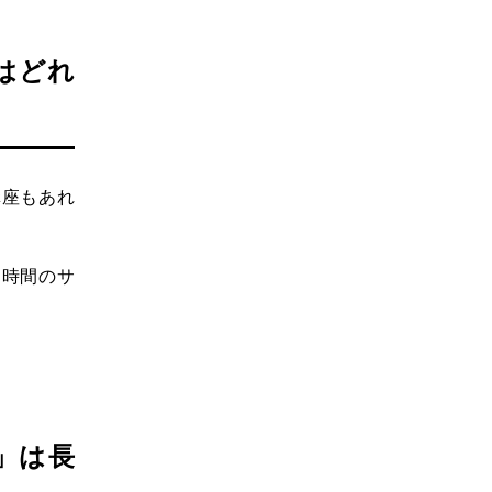
はどれ
講座もあれ
ン時間のサ
」は長