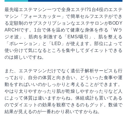
最先端エステマシン一つで全身エステ!?1台4役のエステ
マシン「フォースカッター」で簡単セルフエステができ
る定額制のサブスクリプションなエステサロンがBODY
ARCHIです。1台で体を温めて健康な身体を作る「Wラ
ジオ波」、筋肉を刺激する「EMS/吸引」、肌を整える
「ポレーション」と「LED」が使えます。部位によって
使い分けて気になるところを集中してダイエットできる
のは嬉しいですね。
また、エステマシンだけでなく遺伝子解析サービスも行
っており、自分の体質と向き合い、どういった食事や運
動をすればいいのかしっかりと考えることができます。
やはり太りやすかったり肌が乾燥しやすかったりなど人
によって体質は違いますからね。体組成計も置いてある
のでダイエットの効果を観察できるのもグッド。数値で
結果が見えるのが一番わかり易いですからね。