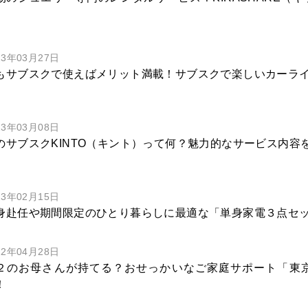
23年03月27日
もサブスクで使えばメリット満載！サブスクで楽しいカーラ
23年03月08日
のサブスクKINTO（キント）って何？魅力的なサービス内容
23年02月15日
身赴任や期間限定のひとり暮らしに最適な「単身家電３点セ
22年04月28日
２のお母さんが持てる？おせっかいなご家庭サポート「東
！