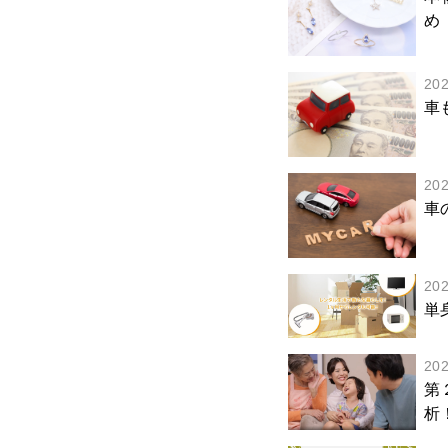
め
20
車
20
車
20
単
20
第
析