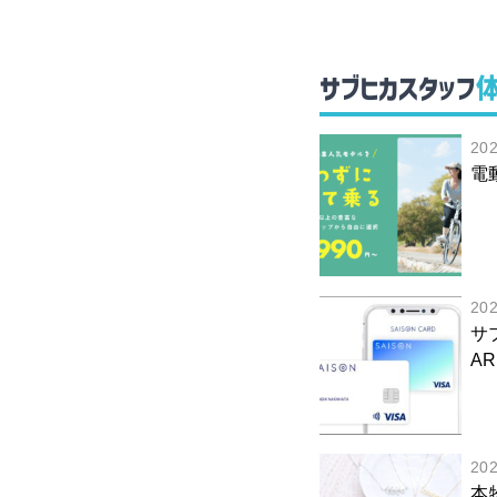
サブヒカスタッフ
20
電
20
サ
AR
20
本