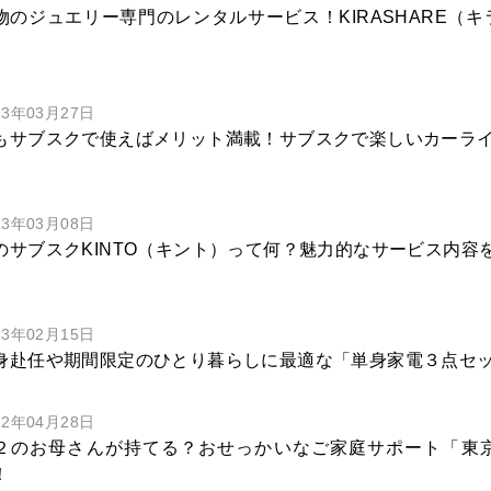
物のジュエリー専門のレンタルサービス！KIRASHARE（
23年03月27日
もサブスクで使えばメリット満載！サブスクで楽しいカーラ
23年03月08日
のサブスクKINTO（キント）って何？魅力的なサービス内容
23年02月15日
身赴任や期間限定のひとり暮らしに最適な「単身家電３点セ
22年04月28日
２のお母さんが持てる？おせっかいなご家庭サポート「東
！