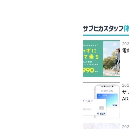
サブヒカスタッフ
20
電
20
サ
AR
20