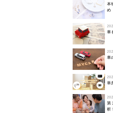
本
め
20
車
20
車
20
単
20
第
析