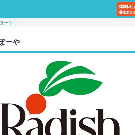
ぼーや
ぼーや