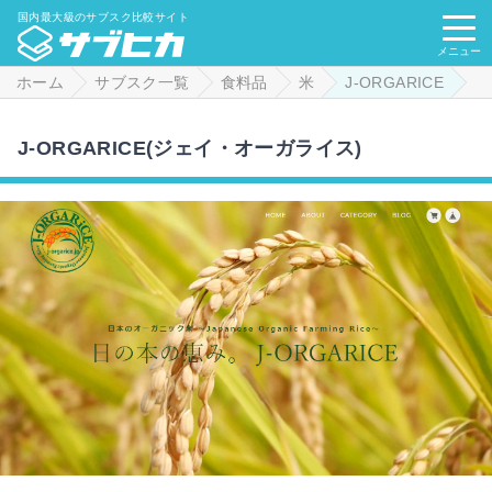
国内最大級のサブスク比較サイト
メニュー
ホーム
サブスク一覧
食料品
米
J-ORGARICE
J-ORGARICE(ジェイ・オーガライス)