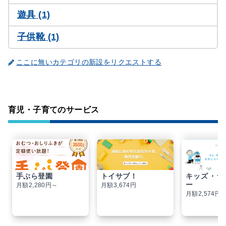
遊具 (1)
子供靴 (1)
ここに無いカテゴリの新設をリクエストする
育児・子育てのサービス
手ぶら登園
トイサブ！
キッズ・ラ
ー
月額2,280円～
月額3,674円
月額2,574円