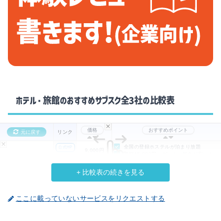
ホテル・旅館のおすすめサブスク全3社の比較表
価格
おすすめポイント
元に戻す
リンク
全国の登録ホステルが泊まり放題
公式HP
9,000円
月額15,000円～ダントツ料金が安い！
Hostel Life
／月額
詳しく
出張や福利厚生として利用できる法人プ
+ 比較表の続きを見る
価格
おすすめポイント
元に戻す
リンク
ここに載っていないサービスをリクエストする