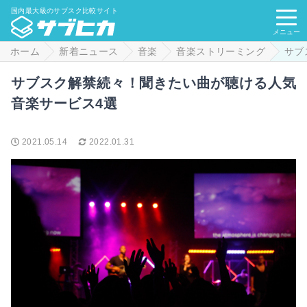
国内最大級のサブスク比較サイト
メニュー
ホーム
新着ニュース
音楽
音楽ストリーミング
サブ
サブスク解禁続々！聞きたい曲が聴ける人気
音楽サービス4選
2021.05.14
2022.01.31